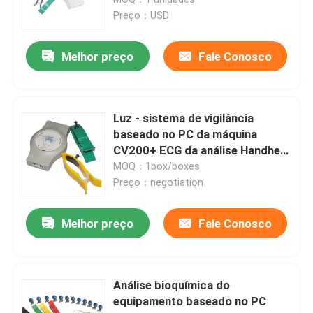
Preço：USD
Máquina de Digitas ECG
Melhor preço
Fale Conosco
12 máquina do canal ECG
Luz - sistema de vigilância
Máquina de Holter ECG
baseado no PC da máquina
CV200+ ECG da análise Handheld
cinzenta ECG
MOQ：1box/boxes
Máquina do teste de esforço ECG
Preço：negotiation
Máquina baseada no PC de ECG
Melhor preço
Fale Conosco
Registrador portátil de ECG
Análise bioquímica do
equipamento baseado no PC
Monitoração ambulatória de ECG