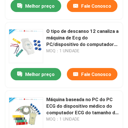
Melhor preço
Fale Conosco
O tipo de descanso 12 canaliza a
máquina de Ecg do
PC/dispositivo do computador
ECG para médico
MOQ：1 UNIDADE
Melhor preço
Fale Conosco
Casa
Máquina baseada no PC do PC
ECG do dispositivo médico do
Quem Somos
computador ECG do tamanho da
alameda da ligação do cinza 12
MOQ：1 UNIDADE
Contatos