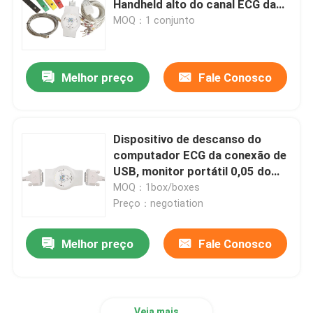
Handheld alto do canal ECG da
utilização 18
MOQ：1 conjunto
Holter Monitor Software
Melhor preço
Fale Conosco
ECG Holter Recorder
Acessórios da máquina de ECG
Dispositivo de descanso do
computador ECG da conexão de
Máquina do simulador de ECG
USB, monitor portátil 0,05 do
ECG - 250Hz
MOQ：1box/boxes
Preço：negotiation
Melhor preço
Fale Conosco
Veja mais