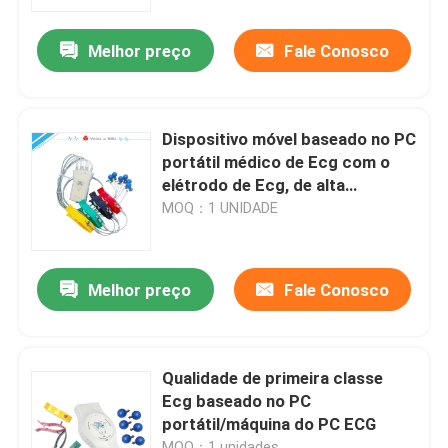
Melhor preço
Fale Conosco
Produtos
máquina sem fio do ecg
Dispositivo móvel baseado no PC
portátil médico de Ecg com o
máquina handheld do ecg
elétrodo de Ecg, de alta
resolução
MOQ：1 UNIDADE
Máquina de Bluetooth ECG
Melhor preço
Fale Conosco
Máquina de IPad ECG
Máquina móvel de ECG
Qualidade de primeira classe
Ecg baseado no PC
portátil/máquina do PC ECG
máquina do ecg da casa
MOQ：1 unidades