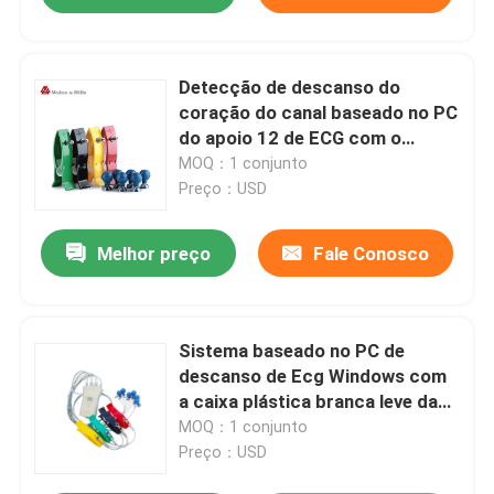
Detecção de descanso do
coração do canal baseado no PC
do apoio 12 de ECG com o
registrador cinzento do ECG de
MOQ：1 conjunto
USB
Preço：USD
Melhor preço
Fale Conosco
Sistema baseado no PC de
descanso de Ecg Windows com
a caixa plástica branca leve da
aquisição
MOQ：1 conjunto
Preço：USD