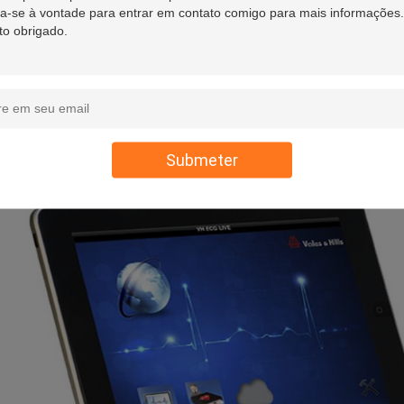
ursos para aproximar a borda que vem com a ideia de simplicidade sofi
ciplina da gestão no controle da qualidade. V&H é contratado na maior
, de ECG, em esforço de ECG série do EEG do teste, das Digitas e mo
guínea.
O conceito do núcleo de V&H é os trabalhos de equipa em qu
dadeiramente de primeira classe, concebida na colaboração, dedicada
egas que trabalham nossos corações para fora para o objetivo em po
tem-se olhar ao futuro com esperança e determinação.
Submeter