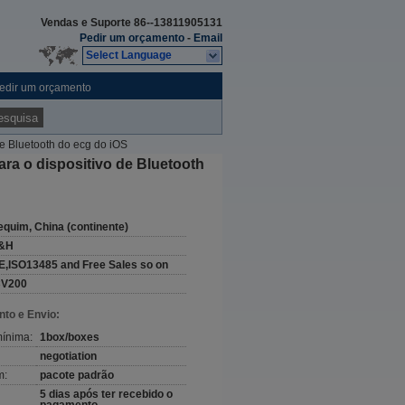
Vendas e Suporte
86--13811905131
Pedir um orçamento
-
Email
Select Language
edir um orçamento
esquisa
e Bluetooth do ecg do iOS
ra o dispositivo de Bluetooth
equim, China (continente)
&H
E,ISO13485 and Free Sales so on
CV200
to e Envio:
ínima:
1box/boxes
negotiation
m:
pacote padrão
5 dias após ter recebido o