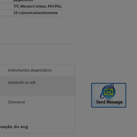
pagamento
T/T, Western Union, PAYPAL
10 caixas/caixas/semana
Instrumentos diagnósticos
bluetooth ou wifi
Descanso
oração do ecg