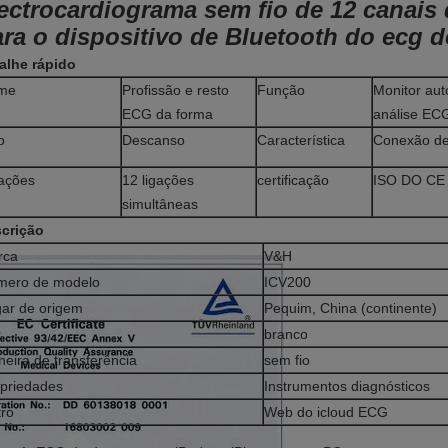
lectrocardiograma sem fio de 12 canai
ra o dispositivo de Bluetooth do ecg 
alhe rápido
me
Profissão e resto
Função
Monitor aut
ECG da forma
análise EC
o
Descanso
Característica
Conexão de
ações
12 ligações
certificação
ISO DO CE
simultâneas
crição
rca
V&H
mero de modelo
ICV200
ar de origem
Pequim, China (continente)
r
branco
eira de transferência
sem fio
priedades
Instrumentos diagnósticos
ro
Web do icloud ECG