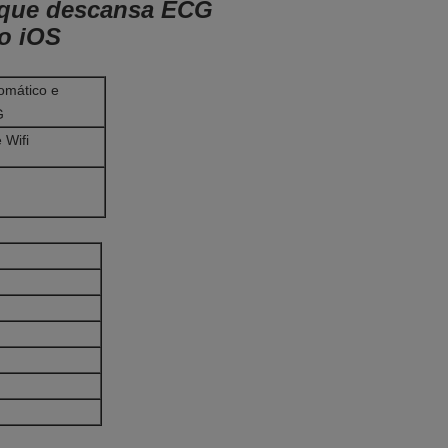
s que descansa ECG
do iOS
omático e
G
 Wifi