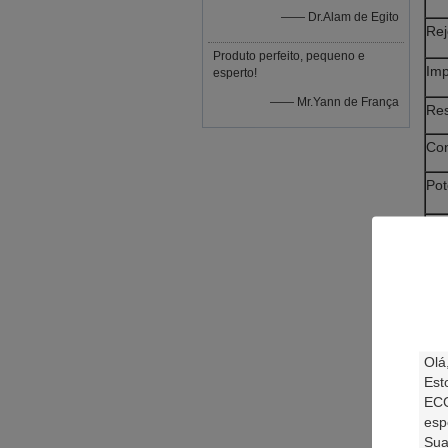
—— Dr.Alam de Egito
Re
Produto perfeito, pequeno e
Imp
esperto!
—— Mr.Yann de França
Res
Con
Pot
Alc
Pro
Um
Po
Sob
Val
um 