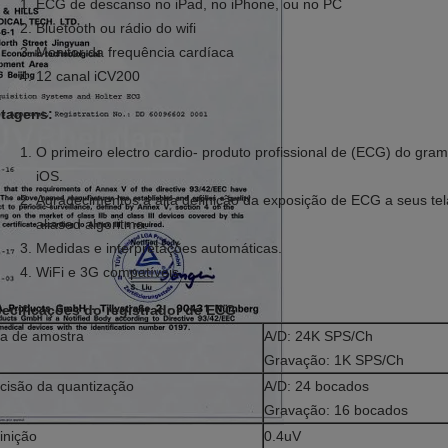
ECG de descanso no iPad, no iPhone, ou no PC
Bluetooth ou rádio do wifi
Monitor da frequência cardíaca
12 canal iCV200
tagens:
O primeiro electro cardio- produto profissional de (ECG) do grama
iOS.
Agradecimentos a alta definição da exposição de ECG a seus tela
aliased algoritmo.
Medidas e interpretações automáticas.
WiFi e 3G compatíveis
ecificações do registrador de ECG
a de amostra
A/D: 24K SPS/Ch
Gravação: 1K SPS/Ch
cisão da quantização
A/D: 24 bocados
Gravação: 16 bocados
inição
0.4uV