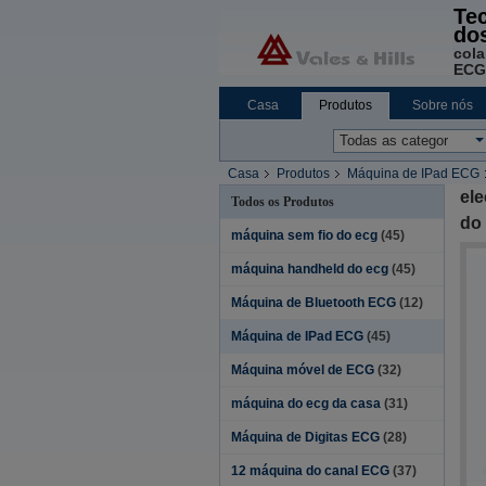
Te
do
cola
ECG
Casa
Produtos
Sobre nós
Notícia da empresa
Casa
Produtos
Máquina de IPad ECG
ele
Todos os Produtos
do
máquina sem fio do ecg
(45)
máquina handheld do ecg
(45)
Máquina de Bluetooth ECG
(12)
Máquina de IPad ECG
(45)
Máquina móvel de ECG
(32)
máquina do ecg da casa
(31)
Máquina de Digitas ECG
(28)
12 máquina do canal ECG
(37)