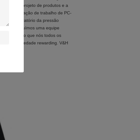
sticada no projeto de produtos e a
 parte na estação de trabalho de PC-
nitor ambulatório da pressão
e nós construímos uma equipe
 à proposição que nós todos os
vos e em sociedade rewarding. V&H