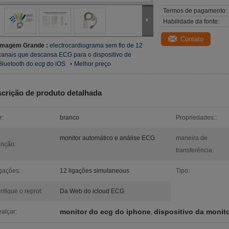
Termos de pagamento:
Habilidade da fonte:
Contato
Imagem Grande :
electrocardiograma sem fio de 12
canais que descansa ECG para o dispositivo de
Bluetooth do ecg do iOS
Melhor preço
crição de produto detalhada
r:
branco
Propriedades::
monitor automático e análise ECG
maneira de
nção:
transferência:
gações:
12 ligações simutaneous
Tipo:
rifique o reprot:
Da Web do icloud ECG
monitor do ecg do iphone
dispositivo da monit
alçar:
,