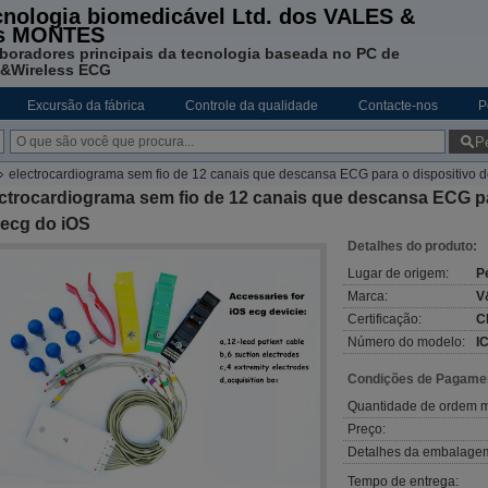
cnologia biomedicável Ltd. dos VALES &
s MONTES
boradores principais da tecnologia baseada no PC de
&Wireless ECG
Excursão da fábrica
Controle da qualidade
Contacte-nos
P
P
electrocardiograma sem fio de 12 canais que descansa ECG para o dispositivo d
ctrocardiograma sem fio de 12 canais que descansa ECG pa
 ecg do iOS
Detalhes do produto:
Lugar de origem:
P
Marca:
V
Certificação:
C
Número do modelo:
I
Condições de Pagamen
Quantidade de ordem m
Preço:
Detalhes da embalage
Tempo de entrega: