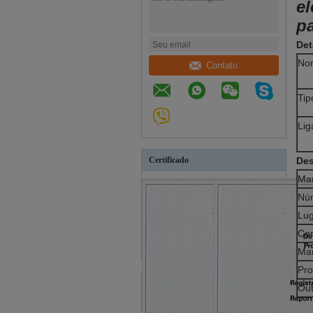
e
pa
Det
No
Contato
Tip
Lig
Certificado
Des
Ma
Nú
Lug
Co
Man
Pro
Out