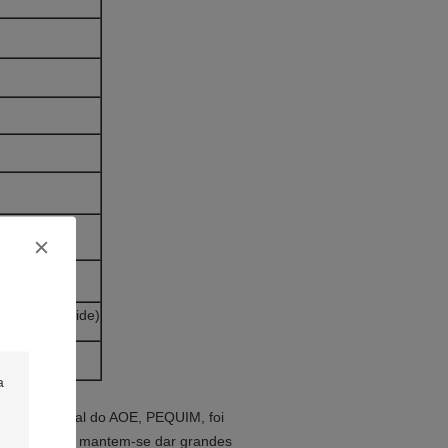
hone) (andróide)
e internacional do AOE, PEQUIM, foi
or anos. V&H mantem-se dar grandes